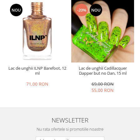
NOU
-20%
NOU
Lac de unghii ILNP Barefoot, 12
Lac de unghii Cadillacquer
ml
Dapper but no Dan, 15 ml
71,00 RON
69,00 RON
55,00 RON
NEWSLETTER
Nu rata ofertele si promotiile noastre