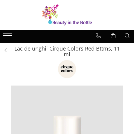
Lacuri de unghii
Tratamente
OPI
Base coat
ILNP
Top Coat
Lac de unghii Cirque Colors Red Bttms, 11
Zoya
Ingrijire
ml
A England
Accesorii
MoYou
Cadillacquer
Cirque
Cuticula
Phoenix Indie