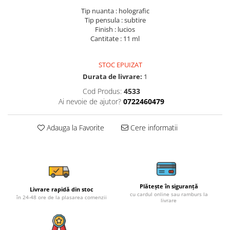
Tip nuanta : holografic
Tip pensula : subtire
Finish : lucios
Cantitate : 11 ml
STOC EPUIZAT
Durata de livrare:
1
Cod Produs:
4533
Ai nevoie de ajutor?
0722460479
Adauga la Favorite
Cere informatii
Plătește în siguranță
Livrare rapidă din stoc
cu cardul online sau ramburs la
în 24-48 ore de la plasarea comenzii
livrare