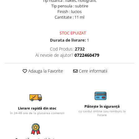
Tip nuanta : flakes, holografic
Tip pensula : subtire
Finish : lucios
Cantitate : 11 ml
STOC EPUIZAT
Durata de livrare:
1
Cod Produs:
2732
Ai nevoie de ajutor?
0722460479
Adauga la Favorite
Cere informatii
Plătește în siguranță
Livrare rapidă din stoc
cu cardul online sau ramburs la
în 24-48 ore de la plasarea comenzii
livrare