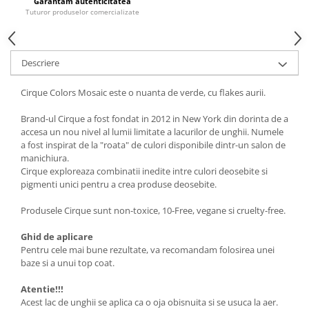
Garantăm autenticitatea
Tuturor produselor comercializate
Descriere
Cirque Colors Mosaic este o nuanta de verde, cu flakes aurii.
Brand-ul Cirque a fost fondat in 2012 in New York din dorinta de a
accesa un nou nivel al lumii limitate a lacurilor de unghii. Numele
a fost inspirat de la "roata" de culori disponibile dintr-un salon de
manichiura.
Cirque exploreaza combinatii inedite intre culori deosebite si
pigmenti unici pentru a crea produse deosebite.
Produsele Cirque sunt non-toxice, 10-Free, vegane si cruelty-free.
Ghid de aplicare
Pentru cele mai bune rezultate, va recomandam folosirea unei
baze si a unui top coat.
Atentie!!!
Acest lac de unghii se aplica ca o oja obisnuita si se usuca la aer.