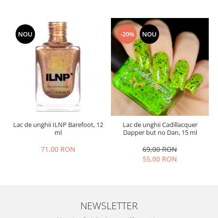
NOU
-20%
NOU
Lac de unghii ILNP Barefoot, 12
Lac de unghii Cadillacquer
ml
Dapper but no Dan, 15 ml
71,00 RON
69,00 RON
55,00 RON
NEWSLETTER