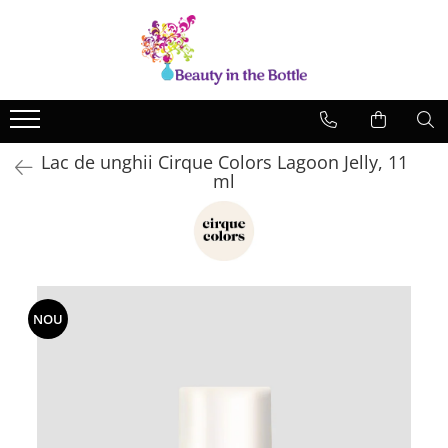
Lacuri de unghii
Tratamente
OPI
Base coat
ILNP
Top Coat
Lac de unghii Cirque Colors Lagoon Jelly, 11
Zoya
Ingrijire
ml
A England
Accesorii
MoYou
Cadillacquer
Cirque
NOU
Cuticula
Phoenix Indie