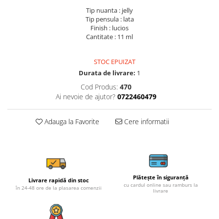
Tip nuanta : jelly
Tip pensula : lata
Finish : lucios
Cantitate : 11 ml
STOC EPUIZAT
Durata de livrare:
1
Cod Produs:
470
Ai nevoie de ajutor?
0722460479
Adauga la Favorite
Cere informatii
Plătește în siguranță
Livrare rapidă din stoc
cu cardul online sau ramburs la
în 24-48 ore de la plasarea comenzii
livrare