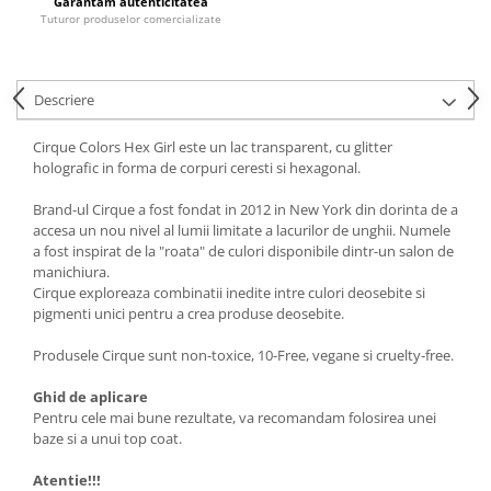
Garantăm autenticitatea
Tuturor produselor comercializate
Descriere
Cirque Colors Hex Girl este un lac transparent, cu glitter
holografic in forma de corpuri ceresti si hexagonal.
Brand-ul Cirque a fost fondat in 2012 in New York din dorinta de a
accesa un nou nivel al lumii limitate a lacurilor de unghii. Numele
a fost inspirat de la "roata" de culori disponibile dintr-un salon de
manichiura.
Cirque exploreaza combinatii inedite intre culori deosebite si
pigmenti unici pentru a crea produse deosebite.
Produsele Cirque sunt non-toxice, 10-Free, vegane si cruelty-free.
Ghid de aplicare
Pentru cele mai bune rezultate, va recomandam folosirea unei
baze si a unui top coat.
Atentie!!!