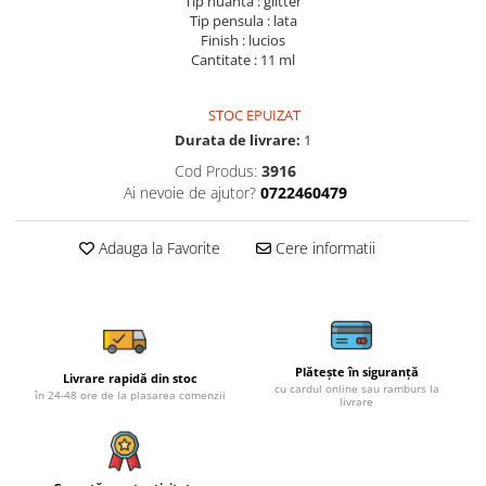
Tip nuanta : glitter
Tip pensula : lata
Finish : lucios
Cantitate : 11 ml
STOC EPUIZAT
Durata de livrare:
1
Cod Produs:
3916
Ai nevoie de ajutor?
0722460479
Adauga la Favorite
Cere informatii
Plătește în siguranță
Livrare rapidă din stoc
cu cardul online sau ramburs la
în 24-48 ore de la plasarea comenzii
livrare