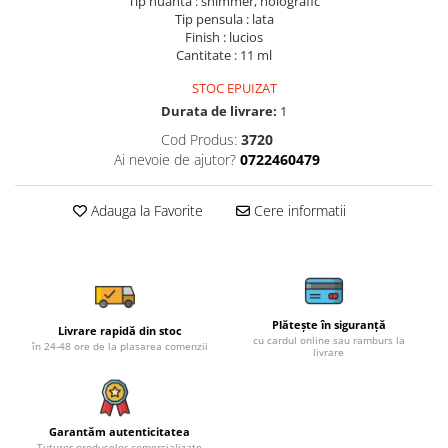
Tip nuanta : shimmer, holografic
Tip pensula : lata
Finish : lucios
Cantitate : 11 ml
STOC EPUIZAT
Durata de livrare:
1
Cod Produs:
3720
Ai nevoie de ajutor?
0722460479
Adauga la Favorite
Cere informatii
Plătește în siguranță
Livrare rapidă din stoc
cu cardul online sau ramburs la
în 24-48 ore de la plasarea comenzii
livrare
Garantăm autenticitatea
Tuturor produselor comercializate