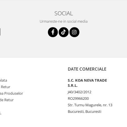
SOCIAL
Urmareste-ne in social media
DATE COMERCIALE
plata
S.C. KOA NEVA TRADE
S.R.L.
e Retur
J40/3402/2012
tea Produselor
RO29966200
de Retur
Str. Turnu Magurele, nr. 13
Bucuresti, Bucuresti
L