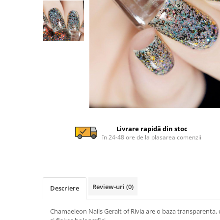
Livrare rapidă din stoc
în 24-48 ore de la plasarea comenzii
Review-uri
(0)
Descriere
Chamaeleon Nails Geralt of Rivia are o baza transparenta, cu