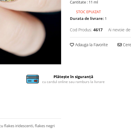
Cantitate : 11 ml
STOC EPUIZAT
Durata de livrare:
1
Cod Produs:
4617
Ai nevoie de
Adauga la Favorite
Cere 
Plătește în siguranță
cu cardul online sau ramburs la livrare
 flakes iridescenti, flakes negri