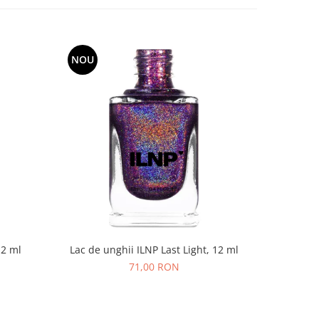
NOU
NOU
12 ml
Lac de unghii ILNP Last Light, 12 ml
Lac de un
71,00 RON