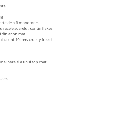
anta.
n!
parte de a fi monotone.
u razele soarelui, contin flakes,
zi din anonimat.
, sunt 10 free, cruelty free si
ei baze si a unui top coat.
a aer.