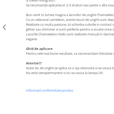
si flakes holografici.
Se recomanda aplicarea in 2-3 straturi sau peste o alta nu
Bun venit in lumea magica a lacurilor de unghii Chamaeleo
Ca un adevarat cameleon, aceste lacuri de unghii sunt de
Realizate cu multa pasiune, isi schimba culorile in contact c
glitter sau shimmer si sunt perfecte pentru a scoate orice 
Lacurile Chamaeleon Nails sunt realizate manual in Germania
vegane.
Ghid de aplicare
Pentru cele mai bune rezultate, va recomandam folosirea un
Atentie!!!
Acest lac de unghii se aplica ca o oja obisnuita si se usuca l
Nu este semipermanent si nu se usuca la lampa UV.
Informatii conformitate produs