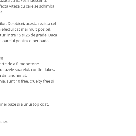
nfuzata cu flakes iridescenti.
fecta viteza cu care se schimba
at.
ilor. De obicei, acesta rezista cel
 efectul cat mai mult posibil,
uri intre 15 si 25 de grade. Daca
 soarelui pentru o perioada
n!
parte de a fi monotone.
u razele soarelui, contin flakes,
zi din anonimat.
, sunt 10 free, cruelty free si
ei baze si a unui top coat.
a aer.