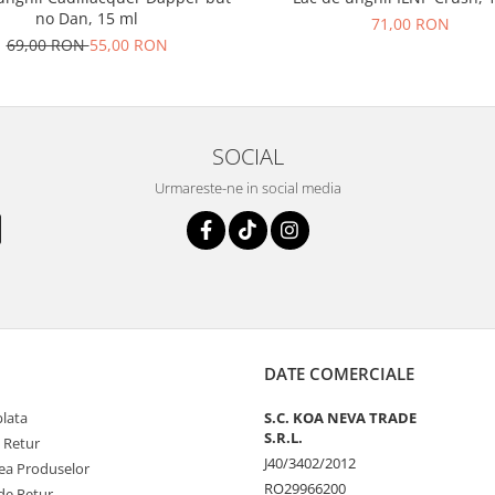
no Dan, 15 ml
71,00 RON
69,00 RON
55,00 RON
SOCIAL
Urmareste-ne in social media
DATE COMERCIALE
plata
S.C. KOA NEVA TRADE
S.R.L.
e Retur
J40/3402/2012
tea Produselor
RO29966200
de Retur