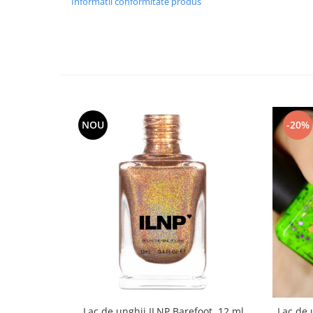
Informatii conformitate produs
NOU
-20%
Lac de unghii ILNP Barefoot, 12 ml
Lac de 