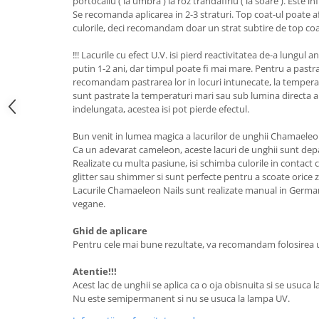
portocaliu ( la umbra ) la roz trandafiriu ( la soare ). Este i
Se recomanda aplicarea in 2-3 straturi. Top coat-ul poate a
culorile, deci recomandam doar un strat subtire de top co
!!! Lacurile cu efect U.V. isi pierd reactivitatea de-a lungul an
putin 1-2 ani, dar timpul poate fi mai mare. Pentru a pastra
recomandam pastrarea lor in locuri intunecate, la temperat
sunt pastrate la temperaturi mari sau sub lumina directa a
indelungata, acestea isi pot pierde efectul.
Bun venit in lumea magica a lacurilor de unghii Chamaeleo
Ca un adevarat cameleon, aceste lacuri de unghii sunt de
Realizate cu multa pasiune, isi schimba culorile in contact c
glitter sau shimmer si sunt perfecte pentru a scoate orice 
Lacurile Chamaeleon Nails sunt realizate manual in Germania
vegane.
Ghid de aplicare
Pentru cele mai bune rezultate, va recomandam folosirea un
Atentie!!!
Acest lac de unghii se aplica ca o oja obisnuita si se usuca l
Nu este semipermanent si nu se usuca la lampa UV.