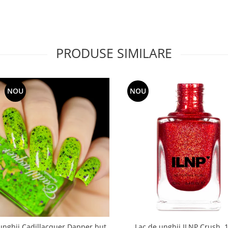
PRODUSE SIMILARE
NOU
NOU
unghii Cadillacquer Dapper but
Lac de unghii ILNP Crush, 