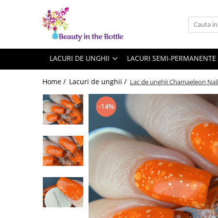
Lacuri de unghii
Tratamente
OPI
Base coat
LACURI DE UNGHII
LACURI SEMI-PERMANENTE
ILNP
Top Coat
Home /
Lacuri de unghii /
Lac de unghii Chamaeleon Nail
Zoya
Ingrijire
A England
Accesorii
-14%
MoYou
Cadillacquer
Cirque
Cuticula
Phoenix Indie