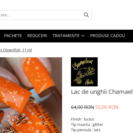
PACHETE
REDUCERI
TRATAMENTE
PRODUSE CADOU
s Clownfish, 11 ml
Lac de unghii Chamael
64,00 RON
55,00 RON
Finish : lucios
Tip nuanta : glitter
Tip pensula : lata