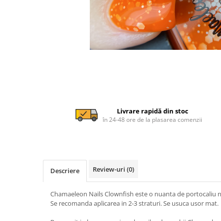
Livrare rapidă din stoc
în 24-48 ore de la plasarea comenzii
Review-uri
(0)
Descriere
Chamaeleon Nails Clownfish este o nuanta de portocaliu neon
Se recomanda aplicarea in 2-3 straturi. Se usuca usor mat.