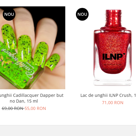
NOU
NOU
unghii Cadillacquer Dapper but
Lac de unghii ILNP Crush, 
no Dan, 15 ml
71,00 RON
69,00 RON
55,00 RON