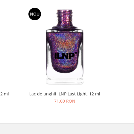
NOU
NOU
12 ml
Lac de unghii ILNP Last Light, 12 ml
Lac de un
71,00 RON