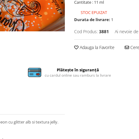
Cantitate : 11 ml
STOC EPUIZAT
Durata de livrare:
1
Cod Produs:
3881
Ai nevoie de
Adauga la Favorite
Cere 
Plătește în siguranță
cu cardul online sau ramburs la livrare
 cu glitter alb si textura jelly.