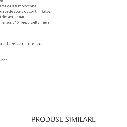
n!
parte de a fi monotone.
u razele soarelui, contin flakes,
zi din anonimat.
, sunt 10 free, cruelty free si
ei baze si a unui top coat.
a aer.
PRODUSE SIMILARE