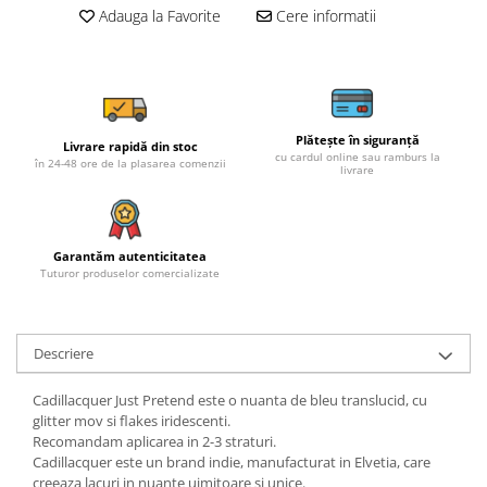
Adauga la Favorite
Cere informatii
Plătește în siguranță
Livrare rapidă din stoc
cu cardul online sau ramburs la
în 24-48 ore de la plasarea comenzii
livrare
Garantăm autenticitatea
Tuturor produselor comercializate
Descriere
Cadillacquer Just Pretend este o nuanta de bleu translucid, cu
glitter mov si flakes iridescenti.
Recomandam aplicarea in 2-3 straturi.
Cadillacquer este un brand indie, manufacturat in Elvetia, care
creeaza lacuri in nuante uimitoare si unice.