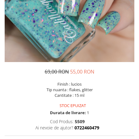
69,00 RON
55,00 RON
Finish : lucios
Tip nuanta : flakes, glitter
Cantitate : 15 ml
STOC EPUIZAT
Durata de livrare:
1
Cod Produs:
5509
Ai nevoie de ajutor?
0722460479