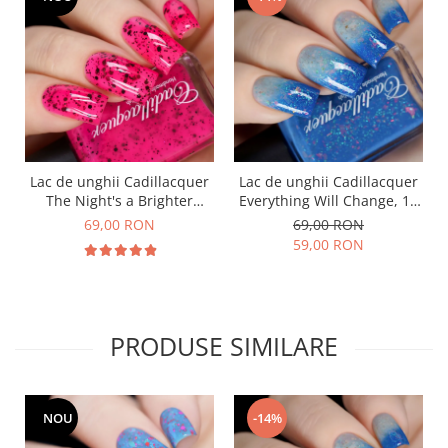
Lac de unghii Cadillacquer
Lac de unghii Cadillacquer
The Night's a Brighter
Everything Will Change, 15
Shade, 15 ml
ml
69,00 RON
69,00 RON
59,00 RON
PRODUSE SIMILARE
NOU
-14%