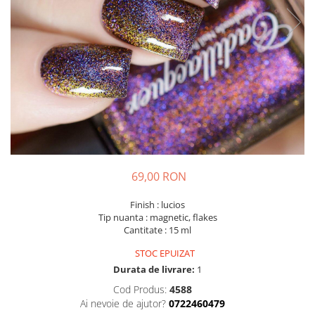
69,00 RON
Finish : lucios
Tip nuanta : magnetic, flakes
Cantitate : 15 ml
STOC EPUIZAT
Durata de livrare:
1
Cod Produs:
4588
Ai nevoie de ajutor?
0722460479