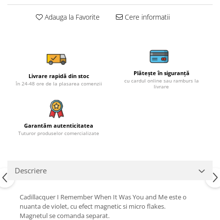
Adauga la Favorite
Cere informatii
Plătește în siguranță
Livrare rapidă din stoc
cu cardul online sau ramburs la
în 24-48 ore de la plasarea comenzii
livrare
Garantăm autenticitatea
Tuturor produselor comercializate
Descriere
Cadillacquer I Remember When It Was You and Me este o
nuanta de violet, cu efect magnetic si micro flakes.
Magnetul se comanda separat.