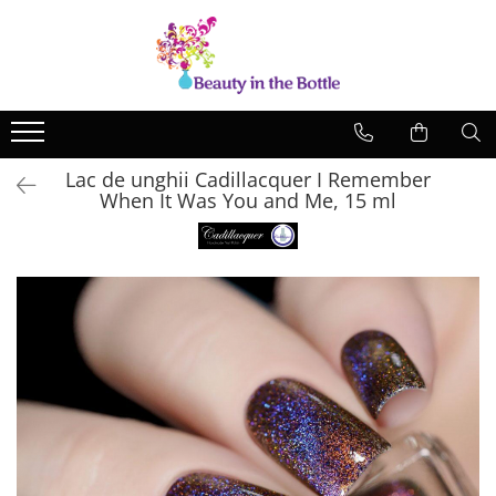
Lacuri de unghii
Tratamente
OPI
Base coat
ILNP
Top Coat
Lac de unghii Cadillacquer I Remember
Zoya
Ingrijire
When It Was You and Me, 15 ml
A England
Accesorii
MoYou
Cadillacquer
Cirque
Cuticula
Phoenix Indie