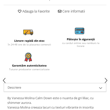
Adauga la Favorite
Cere informatii
Plătește în siguranță
Livrare rapidă din stoc
cu cardul online sau ramburs la
în 24-48 ore de la plasarea comenzii
livrare
Garantăm autenticitatea
Tuturor produselor comercializate
Descriere
By Vanessa Molina Calm Down este o nuanta de gri liliac, cu
shimmer aurora.
Vanessa Molina creeaza lacuri cu texturi vibrante in insorita