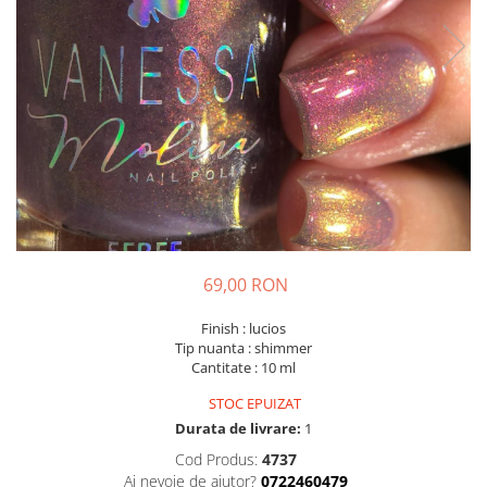
69,00 RON
Finish : lucios
Tip nuanta : shimmer
Cantitate : 10 ml
STOC EPUIZAT
Durata de livrare:
1
Cod Produs:
4737
Ai nevoie de ajutor?
0722460479