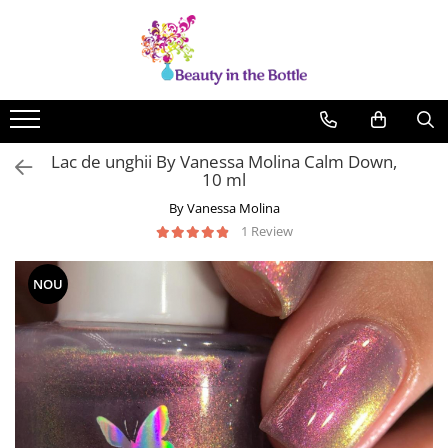
Lacuri de unghii
Tratamente
OPI
Base coat
ILNP
Top Coat
Lac de unghii By Vanessa Molina Calm Down,
Zoya
Ingrijire
10 ml
A England
Accesorii
By Vanessa Molina
MoYou
1 Review
Cadillacquer
NOU
Cirque
Cuticula
Phoenix Indie