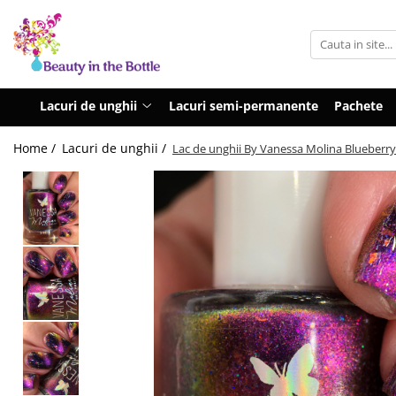
Lacuri de unghii
Tratamente
OPI
Base coat
Lacuri de unghii
Lacuri semi-permanente
Pachete
ILNP
Top Coat
Home /
Lacuri de unghii /
Lac de unghii By Vanessa Molina Blueberry
Zoya
Ingrijire
A England
Accesorii
MoYou
Cadillacquer
Cirque
Cuticula
Phoenix Indie