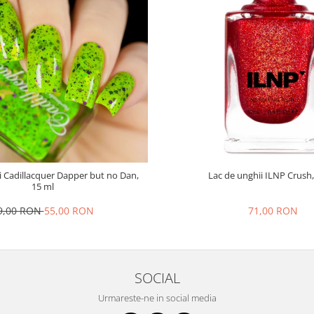
i Cadillacquer Dapper but no Dan,
Lac de unghii ILNP Crush,
15 ml
9,00 RON
55,00 RON
71,00 RON
SOCIAL
Urmareste-ne in social media