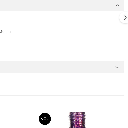
 Molina!
NOU