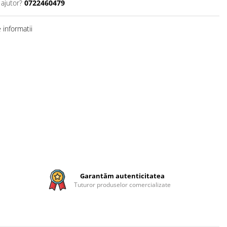
 ajutor?
0722460479
informatii
Garantăm autenticitatea
Tuturor produselor comercializate