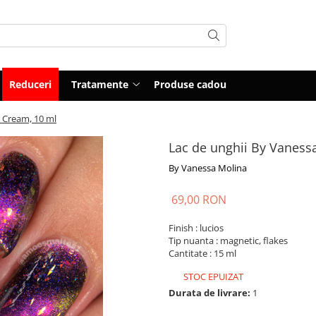
Reduceri
Tratamente
Produse cadou
 Cream, 10 ml
Lac de unghii By Vaness
By Vanessa Molina
69,00 RON
Finish : lucios
Tip nuanta : magnetic, flakes
Cantitate : 15 ml
STOC EPUIZAT
Durata de livrare:
1