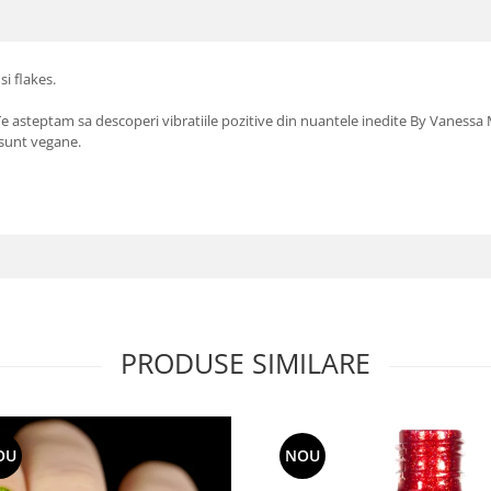
i flakes.
. Te asteptam sa descoperi vibratiile pozitive din nuantele inedite By Vanessa
i sunt vegane.
PRODUSE SIMILARE
OU
NOU