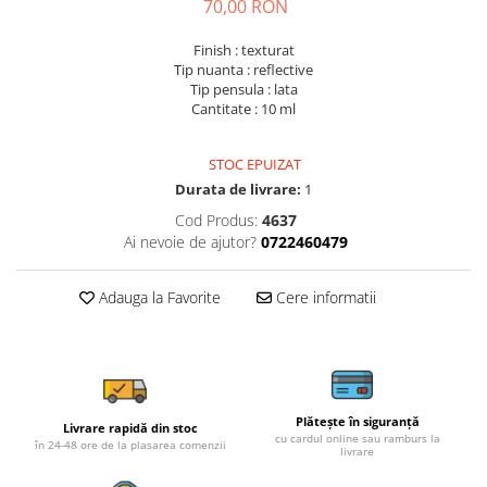
70,00 RON
Finish : texturat
Tip nuanta : reflective
Tip pensula : lata
Cantitate : 10 ml
STOC EPUIZAT
Durata de livrare:
1
Cod Produs:
4637
Ai nevoie de ajutor?
0722460479
Adauga la Favorite
Cere informatii
Plătește în siguranță
Livrare rapidă din stoc
cu cardul online sau ramburs la
în 24-48 ore de la plasarea comenzii
livrare