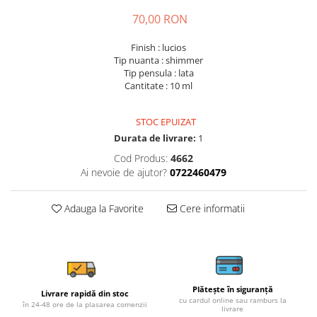
70,00 RON
Finish : lucios
Tip nuanta : shimmer
Tip pensula : lata
Cantitate : 10 ml
STOC EPUIZAT
Durata de livrare:
1
Cod Produs:
4662
Ai nevoie de ajutor?
0722460479
Adauga la Favorite
Cere informatii
Plătește în siguranță
Livrare rapidă din stoc
cu cardul online sau ramburs la
în 24-48 ore de la plasarea comenzii
livrare