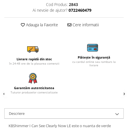
Cod Produs:
2843
Ai nevoie de ajutor?
0722460479
Adauga la Favorite
Cere informatii
Plătește în siguranță
Livrare rapidă din stoc
cu cardul online sau ramburs la
în 24-48 ore de la plasarea comenzii
livrare
Garantăm autenticitatea
Tuturor produselor comercializate
Descriere
KBShimmer I Can See Clearly Now LE este o nuanta de verde