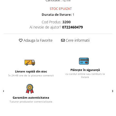
Cantitate : 12 ml
STOC EPUIZAT
Durata de livrare:
1
Cod Produs:
3200
Ai nevoie de ajutor?
0722460479
Adauga la Favorite
Cere informatii
Plătește în siguranță
Livrare rapidă din stoc
cu cardul online sau ramburs la
în 24-48 ore de la plasarea comenzii
livrare
Garantăm autenticitatea
Tuturor produselor comercializate