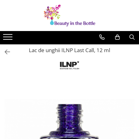
Lacuri de unghii
Tratamente
OPI
Base coat
ILNP
Top Coat
Lac de unghii ILNP Last Call, 12 ml
Zoya
Ingrijire
A England
Accesorii
MoYou
Cadillacquer
Cirque
Cuticula
Phoenix Indie