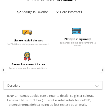
Adauga la Favorite
Cere informatii
Plătește în siguranță
Livrare rapidă din stoc
cu cardul online sau ramburs la
în 24-48 ore de la plasarea comenzii
livrare
Garantăm autenticitatea
Tuturor produselor comercializate
Descriere
ILNP Christmas Cookie este o nuanta de alb, cu glitter colorat.
Lacurile ILNP sunt 3 free ( nu contin substantele toxice DBP,
Toluen si Formaldehida ) si nu au fost testate pe animale.