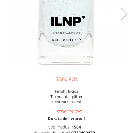
55,00 RON
Finish : lucios
Tip nuanta : glitter
Cantitate : 12 ml
STOC EPUIZAT
Durata de livrare:
1
Cod Produs:
1584
Ai nevoie de ajutor?
0722460479