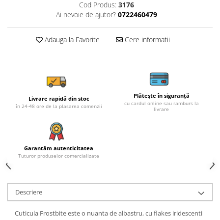
Cod Produs:
3176
Ai nevoie de ajutor?
0722460479
Adauga la Favorite
Cere informatii
Plătește în siguranță
Livrare rapidă din stoc
cu cardul online sau ramburs la
în 24-48 ore de la plasarea comenzii
livrare
Garantăm autenticitatea
Tuturor produselor comercializate
Descriere
Cuticula Frostbite este o nuanta de albastru, cu flakes iridescenti