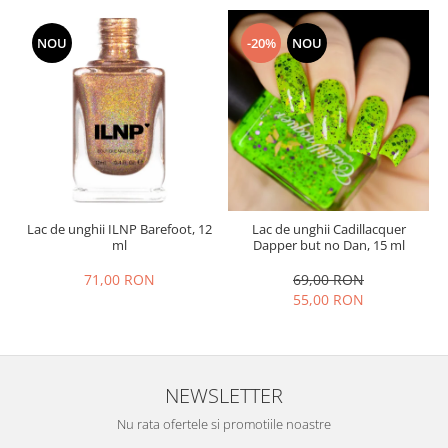
NOU
-20%
NOU
Lac de unghii ILNP Barefoot, 12
Lac de unghii Cadillacquer
ml
Dapper but no Dan, 15 ml
71,00 RON
69,00 RON
55,00 RON
NEWSLETTER
Nu rata ofertele si promotiile noastre