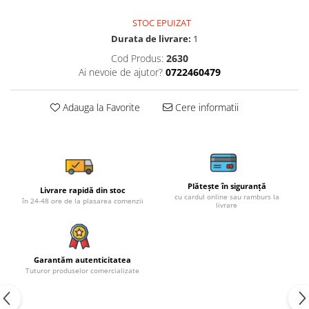
STOC EPUIZAT
Durata de livrare:
1
Cod Produs:
2630
Ai nevoie de ajutor?
0722460479
Adauga la Favorite
Cere informatii
Plătește în siguranță
Livrare rapidă din stoc
cu cardul online sau ramburs la
în 24-48 ore de la plasarea comenzii
livrare
Garantăm autenticitatea
Tuturor produselor comercializate