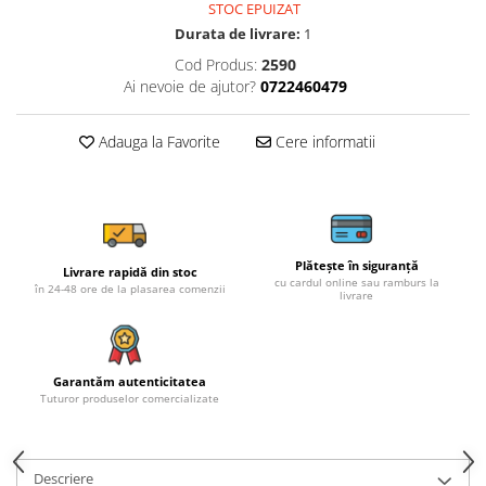
STOC EPUIZAT
Durata de livrare:
1
Cod Produs:
2590
Ai nevoie de ajutor?
0722460479
Adauga la Favorite
Cere informatii
Plătește în siguranță
Livrare rapidă din stoc
cu cardul online sau ramburs la
în 24-48 ore de la plasarea comenzii
livrare
Garantăm autenticitatea
Tuturor produselor comercializate
Descriere