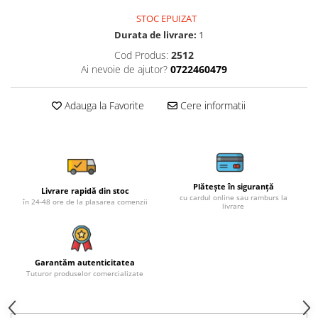
STOC EPUIZAT
Durata de livrare:
1
Cod Produs:
2512
Ai nevoie de ajutor?
0722460479
Adauga la Favorite
Cere informatii
Plătește în siguranță
Livrare rapidă din stoc
cu cardul online sau ramburs la
în 24-48 ore de la plasarea comenzii
livrare
Garantăm autenticitatea
Tuturor produselor comercializate