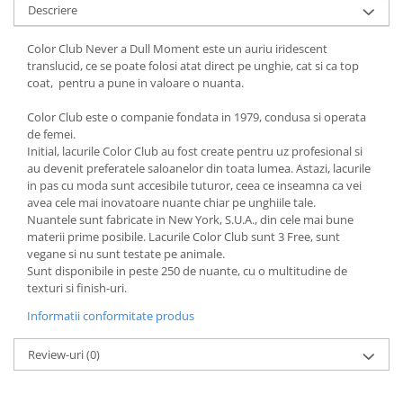
Descriere
Color Club Never a Dull Moment este un auriu iridescent
translucid, ce se poate folosi atat direct pe unghie, cat si ca top
coat, pentru a pune in valoare o nuanta.
Color Club este o companie fondata in 1979, condusa si operata
de femei.
Initial, lacurile Color Club au fost create pentru uz profesional si
au devenit preferatele saloanelor din toata lumea. Astazi, lacurile
in pas cu moda sunt accesibile tuturor, ceea ce inseamna ca vei
avea cele mai inovatoare nuante chiar pe unghiile tale.
Nuantele sunt fabricate in New York, S.U.A., din cele mai bune
materii prime posibile. Lacurile Color Club sunt 3 Free, sunt
vegane si nu sunt testate pe animale.
Sunt disponibile in peste 250 de nuante, cu o multitudine de
texturi si finish-uri.
Informatii conformitate produs
Review-uri
(0)