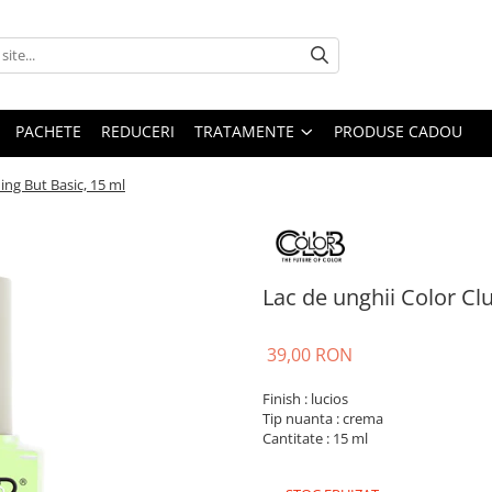
PACHETE
REDUCERI
TRATAMENTE
PRODUSE CADOU
ing But Basic, 15 ml
Lac de unghii Color Cl
39,00 RON
Finish : lucios
Tip nuanta : crema
Cantitate : 15 ml