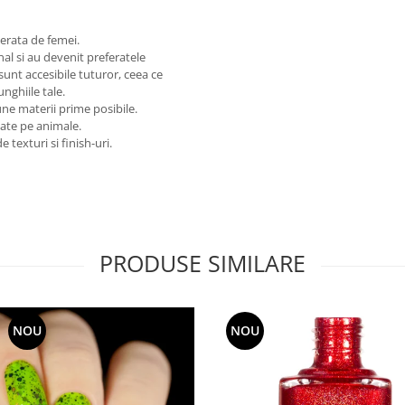
erata de femei.
nal si au devenit preferatele
sunt accesibile tuturor, ceea ce
nghiile tale.
une materii prime posibile.
tate pe animale.
 texturi si finish-uri.
PRODUSE SIMILARE
NOU
NOU