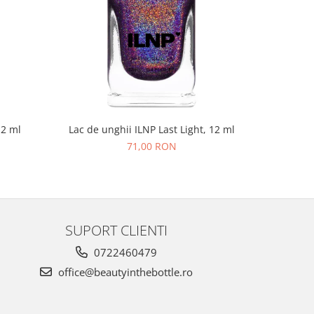
NOU
12 ml
Lac de unghii ILNP Last Light, 12 ml
Lac de un
71,00 RON
SUPORT CLIENTI
0722460479
office@beautyinthebottle.ro