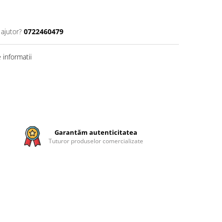
 ajutor?
0722460479
informatii
Garantăm autenticitatea
Tuturor produselor comercializate