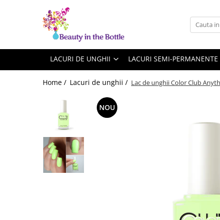
Lacuri de unghii
Tratamente
OPI
Base coat
LACURI DE UNGHII
LACURI SEMI-PERMANENTE
ILNP
Top Coat
Home /
Lacuri de unghii /
Lac de unghii Color Club Anyth
Zoya
Ingrijire
A England
Accesorii
NOU
MoYou
Cadillacquer
Cirque
Cuticula
Phoenix Indie