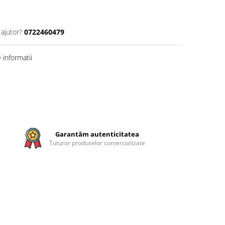
 ajutor?
0722460479
informatii
Garantăm autenticitatea
Tuturor produselor comercializate