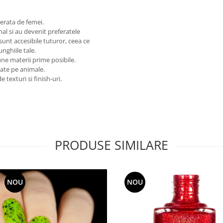
erata de femei.
nal si au devenit preferatele
sunt accesibile tuturor, ceea ce
nghiile tale.
une materii prime posibile.
tate pe animale.
 texturi si finish-uri.
PRODUSE SIMILARE
NOU
NOU