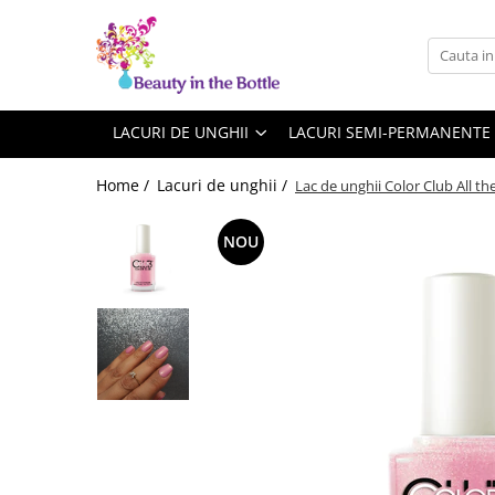
Lacuri de unghii
Tratamente
OPI
Base coat
LACURI DE UNGHII
LACURI SEMI-PERMANENTE
ILNP
Top Coat
Home /
Lacuri de unghii /
Lac de unghii Color Club All the
Zoya
Ingrijire
A England
Accesorii
NOU
MoYou
Cadillacquer
Cirque
Cuticula
Phoenix Indie