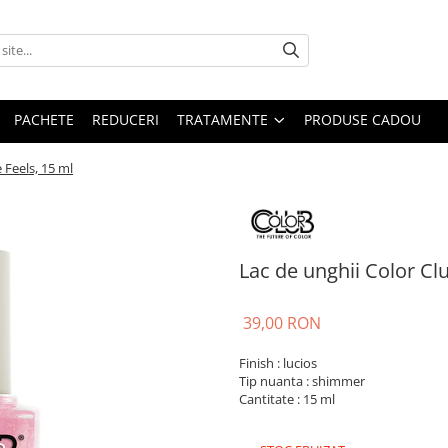
PACHETE
REDUCERI
TRATAMENTE
PRODUSE CADOU
 Feels, 15 ml
Lac de unghii Color Clu
39,00 RON
Finish : lucios
Tip nuanta : shimmer
Cantitate : 15 ml