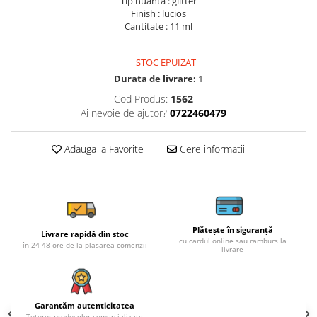
Tip nuanta : glitter
Finish : lucios
Cantitate : 11 ml
STOC EPUIZAT
Durata de livrare:
1
Cod Produs:
1562
Ai nevoie de ajutor?
0722460479
Adauga la Favorite
Cere informatii
Plătește în siguranță
Livrare rapidă din stoc
cu cardul online sau ramburs la
în 24-48 ore de la plasarea comenzii
livrare
Garantăm autenticitatea
Tuturor produselor comercializate