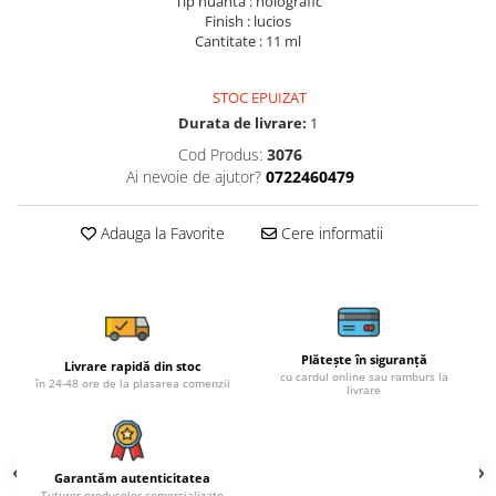
Tip nuanta : holografic
Finish : lucios
Cantitate : 11 ml
STOC EPUIZAT
Durata de livrare:
1
Cod Produs:
3076
Ai nevoie de ajutor?
0722460479
Adauga la Favorite
Cere informatii
Plătește în siguranță
Livrare rapidă din stoc
cu cardul online sau ramburs la
în 24-48 ore de la plasarea comenzii
livrare
Garantăm autenticitatea
Tuturor produselor comercializate