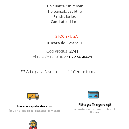
Tip nuanta : shimmer
Tip pensula : subtire
Finish : lucios
Cantitate : 11 ml
STOC EPUIZAT
Durata de livrare:
1
Cod Produs:
2741
Ai nevoie de ajutor?
0722460479
Adauga la Favorite
Cere informatii
Plătește în siguranță
Livrare rapidă din stoc
cu cardul online sau ramburs la
în 24-48 ore de la plasarea comenzii
livrare