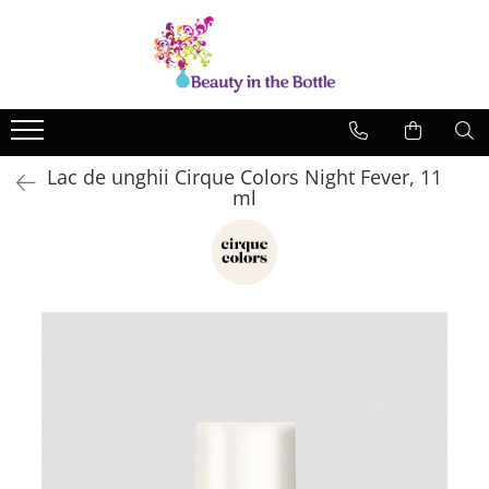
Lacuri de unghii
Tratamente
OPI
Base coat
ILNP
Top Coat
Lac de unghii Cirque Colors Night Fever, 11
Zoya
Ingrijire
ml
A England
Accesorii
MoYou
Cadillacquer
Cirque
Cuticula
Phoenix Indie