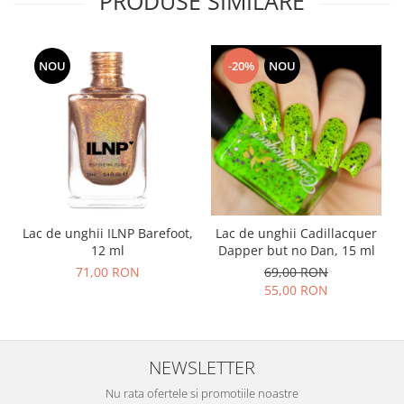
PRODUSE SIMILARE
NOU
-20%
NOU
Lac de unghii ILNP Barefoot,
Lac de unghii Cadillacquer
12 ml
Dapper but no Dan, 15 ml
71,00 RON
69,00 RON
55,00 RON
NEWSLETTER
Nu rata ofertele si promotiile noastre