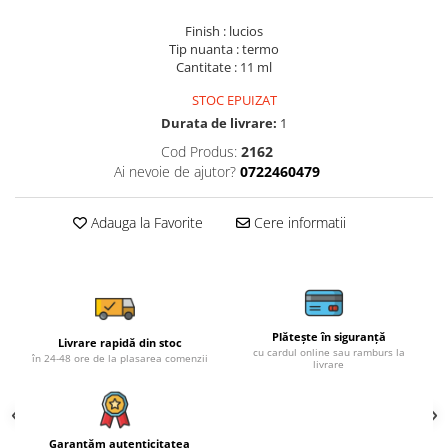
Finish : lucios
Tip nuanta : termo
Cantitate : 11 ml
STOC EPUIZAT
Durata de livrare:
1
Cod Produs:
2162
Ai nevoie de ajutor?
0722460479
Adauga la Favorite
Cere informatii
Plătește în siguranță
Livrare rapidă din stoc
cu cardul online sau ramburs la
în 24-48 ore de la plasarea comenzii
livrare
Garantăm autenticitatea