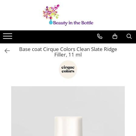
Lacuri de unghii
Tratamente
OPI
Base coat
ILNP
Top Coat
Base coat Cirque Colors Clean Slate Ridge
Zoya
Ingrijire
Filler, 11 ml
A England
Accesorii
MoYou
Cadillacquer
Cirque
Cuticula
Phoenix Indie