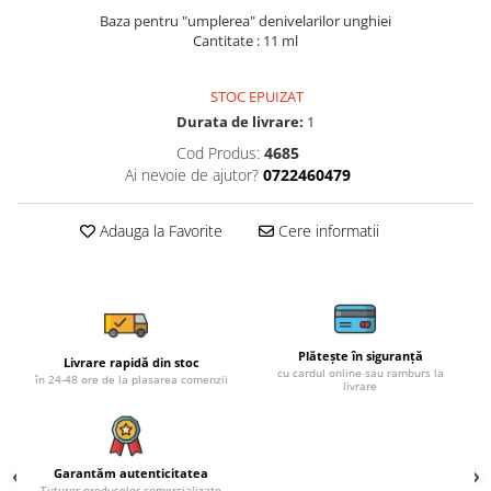
Baza pentru "umplerea" denivelarilor unghiei
Cantitate : 11 ml
STOC EPUIZAT
Durata de livrare:
1
Cod Produs:
4685
Ai nevoie de ajutor?
0722460479
Adauga la Favorite
Cere informatii
Plătește în siguranță
Livrare rapidă din stoc
cu cardul online sau ramburs la
în 24-48 ore de la plasarea comenzii
livrare
Garantăm autenticitatea
Tuturor produselor comercializate