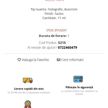
Tip nuanta : holografic, duocrom
Finish : lucios
Cantitate : 11 ml
STOC EPUIZAT
Durata de livrare:
1
Cod Produs:
5215
Ai nevoie de ajutor?
0722460479
Adauga la Favorite
Cere informatii
Plătește în siguranță
Livrare rapidă din stoc
cu cardul online sau ramburs la
în 24-48 ore de la plasarea comenzii
livrare