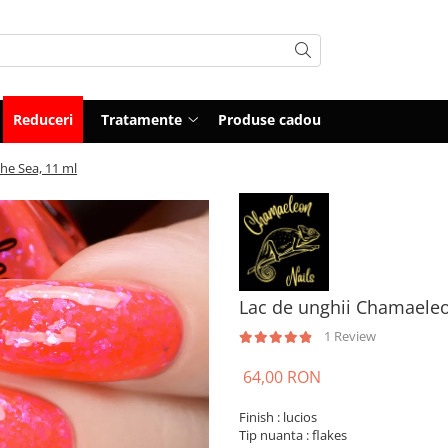
Reduceri
Tratamente
Produse cadou
he Sea, 11 ml
Lac de unghii Chamaeleon
1 Review
64,00 RON
Finish : lucios
Tip nuanta : flakes