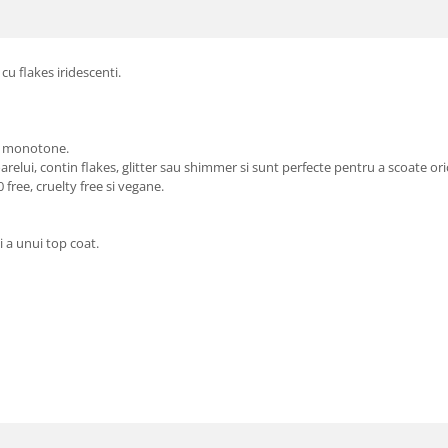
cu flakes iridescenti.
fi monotone.
oarelui, contin flakes, glitter sau shimmer si sunt perfecte pentru a scoate or
free, cruelty free si vegane.
 a unui top coat.