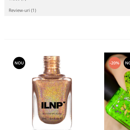
Review-uri
(1)
NOU
-20%
N