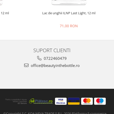
 12 ml
Lac de unghii ILNP Last Light, 12 ml
71,00 RON
SUPORT CLIENTI
0722460479
office@beautyinthebottle.ro
©Copyright S.C. KOA NEVA TRADE S.R.L. 2026
Platforma E-commerce