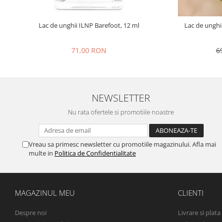
Lac de unghii ILNP Barefoot, 12 ml
Lac de unghi
71,00 RON
6
NEWSLETTER
Nu rata ofertele si promotiile noastre
Vreau sa primesc newsletter cu promotiile magazinului. Afla mai
multe in
Politica de Confidentialitate
MAGAZINUL MEU
CLIENTI
Despre noi
Livrare si plata