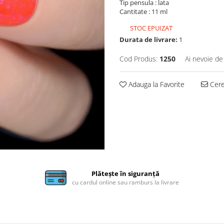
Tip pensula : lata
Cantitate : 11 ml
STOC EPUIZAT
Durata de livrare:
1
Cod Produs:
1250
Ai nevoie de
Adauga la Favorite
Cere 
Plătește în siguranță
cu cardul online sau ramburs la livrare