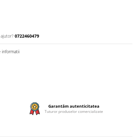
 ajutor?
0722460479
informatii
Garantăm autenticitatea
Tuturor produselor comercializate