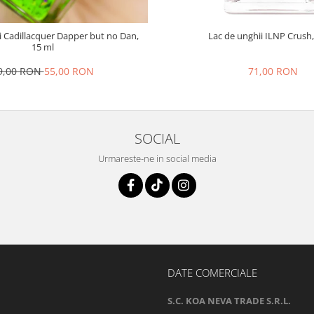
i Cadillacquer Dapper but no Dan,
Lac de unghii ILNP Crush,
15 ml
9,00 RON
55,00 RON
71,00 RON
SOCIAL
Urmareste-ne in social media
DATE COMERCIALE
S.C. KOA NEVA TRADE S.R.L.