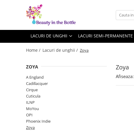
Lacuri de unghii
Tratamente
OPI
Base coat
LACURI DE UNGHII
LACURI SEMI-PERMANENTE
ILNP
Top Coat
Home /
Lacuri de unghii /
Zoya
Zoya
Ingrijire
A England
Accesorii
Zoya
ZOYA
MoYou
Afiseaza:
A England
Cadillacquer
Cadillacquer
Cirque
Cirque
Cuticula
Cuticula
ILNP
Phoenix Indie
MoYou
OPI
Phoenix Indie
Zoya