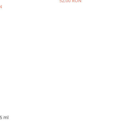
52,00 RON
N
15 ml