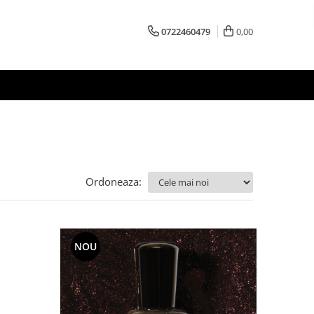
0722460479
0,00
Ordoneaza:
NOU