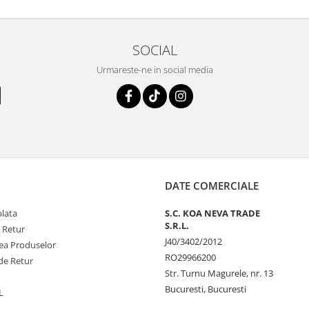
SOCIAL
Urmareste-ne in social media
DATE COMERCIALE
plata
S.C. KOA NEVA TRADE
S.R.L.
e Retur
J40/3402/2012
tea Produselor
RO29966200
de Retur
Str. Turnu Magurele, nr. 13
Bucuresti, Bucuresti
L