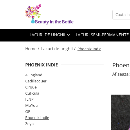
Lacuri de unghii
Tratamente
OPI
Base coat
LACURI DE UNGHII
LACURI SEMI-PERMANENTE
ILNP
Top Coat
Home /
Lacuri de unghii /
Phoenix Indie
Zoya
Ingrijire
A England
Accesorii
Phoeni
PHOENIX INDIE
MoYou
Afiseaza:
A England
Cadillacquer
Cadillacquer
Cirque
Cirque
Cuticula
Cuticula
ILNP
Phoenix Indie
MoYou
OPI
Phoenix Indie
Zoya